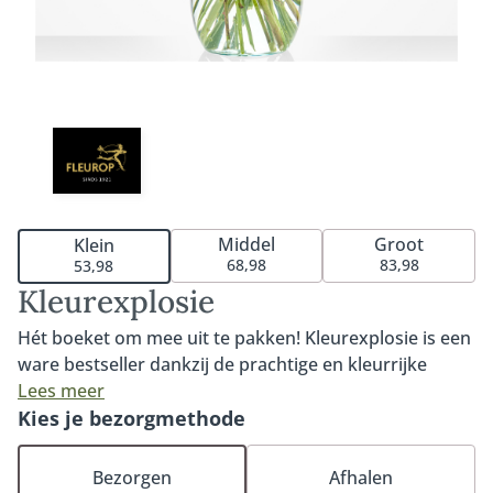
Middel
Groot
Klein
68,98
83,98
53,98
Kleurexplosie
Hét boeket om mee uit te pakken! Kleurexplosie is een
ware bestseller dankzij de prachtige en kleurrijke
bloemen. Het boeket kenmerkt zich door de
Lees meer
opvallende Strelizea of Heleconia, elegante Delphinium
Kies je bezorgmethode
en bijzondere rozen en gerbera's. Kleurexplosie is een
ware eyecatcher en zorgt gegarandeerd voor een
Bezorgen
Afhalen