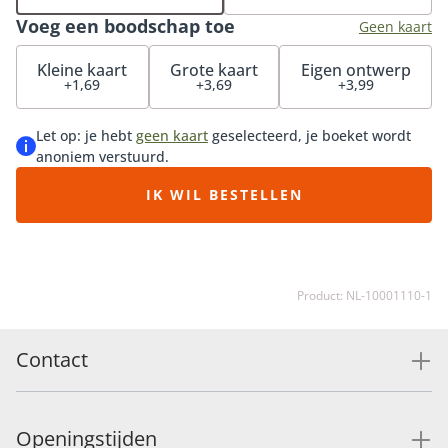
onvergetelijke indruk. Maak het nog exclusiever met
Voeg een boodschap toe
onze bijpassende vaas, heerlijke chocolade of
Geen kaart
luxueuze bonbons.
Kleine kaart
Grote kaart
Eigen ontwerp
+1,69
+3,69
+3,99
Let op: je hebt
geen kaart
geselecteerd, je boeket wordt
anoniem verstuurd.
IK WIL BESTELLEN
Product: NL-10001110-1
Contact
Openingstijden