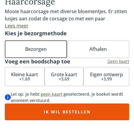
Haarcorsage
Mooie haarcorsage met diverse bloementjes. Er zitten
lusjes aan zodat de corsage zo met een paar
schuifspeldjes vast gemaakt kunnen worden! Op de
Lees meer
foto staat de midden maat €40,-.
Kies je bezorgmethode
Bezorgen
Afhalen
Voeg een boodschap toe
Geen kaart
Kleine kaart
Grote kaart
Eigen ontwerp
+1,69
+3,69
+3,99
Let op: je hebt
geen kaart
geselecteerd, je boeket wordt
anoniem verstuurd.
IK WIL BESTELLEN