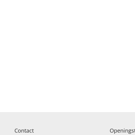
ROZEN
VERJAARDAG EN FE
POPULAIRE BOEK
Contact
Openingst