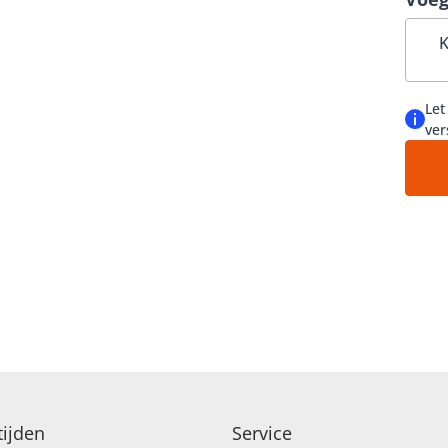
kan d
afhan
K
LICITATIE
Let
ETTEN
ver
ijden
Service