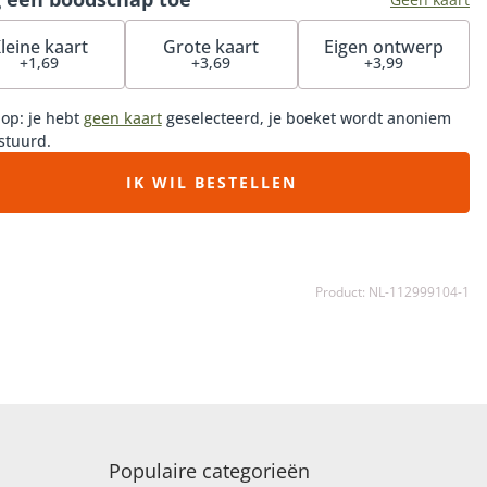
e samenstelling iets afwijken van het voorbeeld,
kelijk van de beschikbaarheid.
leine kaart
Grote kaart
Eigen ontwerp
+1,69
+3,69
+3,99
 op: je hebt
geen kaart
geselecteerd, je boeket wordt anoniem
stuurd.
IK WIL BESTELLEN
Product: NL-112999104-1
Populaire categorieën