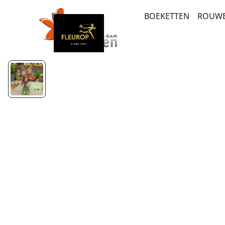
BOEKETTEN
ROUW
BEDANKT EN GEB
BEDANKT EN ZOM
BESTSELLERS
BETERSCHAP EN S
LUXE-CADEAUBOE
MEEST DUURZAME
SEIZOENSBOEKET
PLUK EN VELDBO
BRUIDSWERK
ROUW EN CONDO