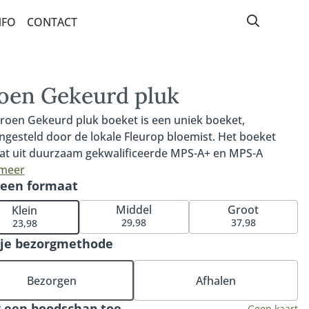
NFO
CONTACT
HISTORIE
DUURZAAMHEID
oen Gekeurd pluk
RUIMTE BOVEN DE WINKEL
roen Gekeurd pluk boeket is een uniek boeket,
gesteld door de lokale Fleurop bloemist. Het boeket
ONS TEAM
at uit duurzaam gekwalificeerde MPS-A+ en MPS-A
WORKSHOPS
teitsbloemen die op het moment van bestellen goed
 meer
 een formaat
ikbaar zijn. MPS- ABC is het wereldwijde certificaat dat
IN DE MEDIA
aamheid van bloemen aantoonbaar maakt. Door te
Middel
Groot
Klein
n voor een Groen Gekeurd-boeket ben je zeker van de
29,98
37,98
23,98
 duurzame en groene keuze uit het Fleurop assortiment.
 je bezorgmethode
fgebeelde boeket is een voorbeeld van het
lformaat. Omdat het boeket wordt samengesteld met
Bezorgen
Afhalen
oiste bloemen die op dat moment beschikbaar en
twoord verkregen zijn, is ieder boeket uniek. Hierdoor
 een boodschap toe
Geen kaart