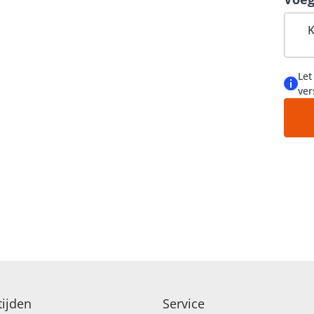
K
LICITATIE
Let
ETTEN
ver
ijden
Service