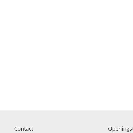
ROZEN
VERJAARDAG EN FE
POPULAIRE BOEK
Contact
Openingst