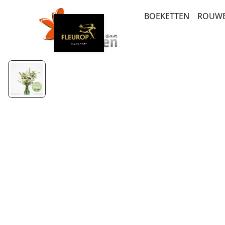
BOEKETTEN
ROUW
BEDANKT EN GEB
BEDANKT EN ZOM
BESTSELLERS
BETERSCHAP EN S
LUXE-CADEAUBOE
MEEST DUURZAME
SEIZOENSBOEKET
PLUK EN VELDBO
BRUIDSWERK
ROUW EN CONDO