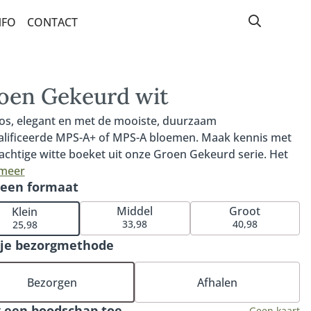
NFO
CONTACT
HISTORIE
DUURZAAMHEID
oen Gekeurd wit
RUIMTE BOVEN DE WINKEL
oos, elegant en met de mooiste, duurzaam
lificeerde MPS-A+ of MPS-A bloemen. Maak kennis met
ONS TEAM
rachtige witte boeket uit onze Groen Gekeurd serie. Het
WORKSHOPS
t wordt met liefde samengesteld door onze duurzame
 meer
 een formaat
oemisten. Door te kiezen voor een Groen Gekeurd-
IN DE MEDIA
t ben je verzekerd van de meest duurzame keuze uit het
Middel
Groot
Klein
op-assortiment. Goed om te weten: elk boeket is uniek.
33,98
40,98
25,98
oemist stelt het boeket samen met de beschikbare MPS-
 je bezorgmethode
 MPS-A witte bloemen van dat moment. De samenstelling
ierdoor iets afwijken van het voorbeeld.
Bezorgen
Afhalen
 een boodschap toe
Geen kaart