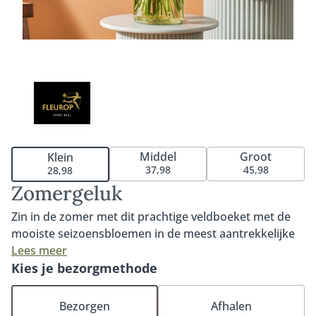
Middel
Groot
Klein
37,98
45,98
28,98
Zomergeluk
Zin in de zomer met dit prachtige veldboeket met de
mooiste seizoensbloemen in de meest aantrekkelijke
pasteltinten. Van lichtblauw tot perzik en dieproze.
Lees meer
Met het boeket Zomergeluk zorg je gegarandeerd voor
Kies je bezorgmethode
een glimlach op het gezicht van de ontvanger. Tip:
bestel onze bijpassende vaas, luxe bonbons of
Bezorgen
Afhalen