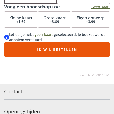
heerlijke chocolade en maak de verrassing compleet.
Voeg een boodschap toe
Geen kaart
Kleine kaart
Grote kaart
Eigen ontwerp
+1,69
+3,69
+3,99
Let op: je hebt
geen kaart
geselecteerd, je boeket wordt
anoniem verstuurd.
IK WIL BESTELLEN
Product: NL-10001167-1
Contact
Openingstijden